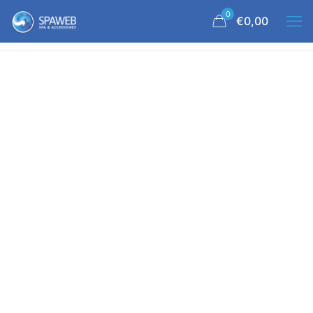
0
€0,00