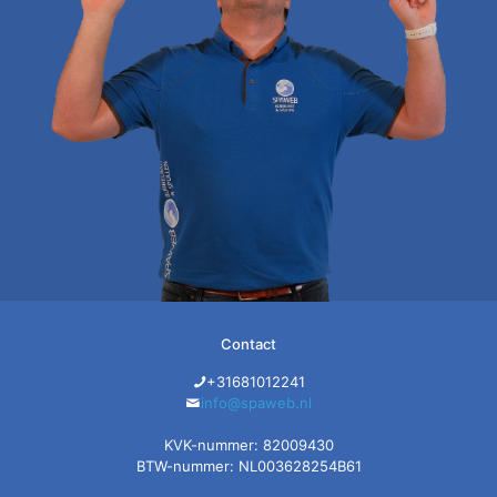
Contact
+31681012241
info@spaweb.nl
KVK-nummer: 82009430
BTW-nummer: NL003628254B61