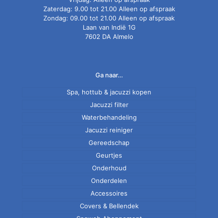
Zaterdag: 9.00 tot 21.00 Alleen op afspraak
Zondag: 09.00 tot 21.00 Alleen op afspraak
Laan van Indië 1G
7602 DA Almelo
Ga naar…
Spa, hottub & jacuzzi kopen
Jacuzzi filter
Nieuwe spa
Normale en antibacteriële spa filter
Tweedehands jacuzzi
Waterbehandeling
Spaweb onderhoudsproducten
Jacuzzi reiniger
Zwemspa
Gereedschap
AquaFinesse
Filter
Spa test strips
Chloordrijver
Geurtjes
Leidingen
Spaweb Spa Geur
Chloortabletten
Onderhoud
Schepnet
Cover
Onderdelen
Passion aroma
Spa sponge
Zout
Spa
Waterstofzuiger
Accessoires
Zwembad zout
Jet pomp
PH plus
Covers & Bellendek
Circulatie pomp
Coverlift
PH min