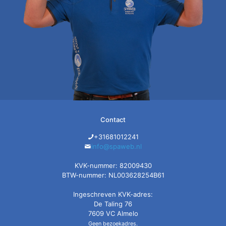
Contact
+31681012241
info@spaweb.nl
KVK-nummer: 82009430
BTW-nummer: NL003628254B61
Ingeschreven KVK-adres:
De Taling 76
7609 VC Almelo
Geen bezoekadres.