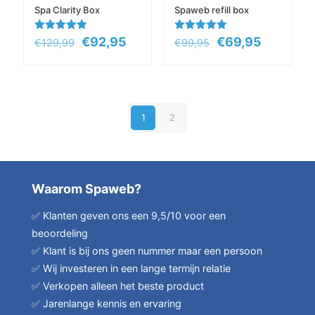
Spa Clarity Box
Spaweb refill box
Gewaardeerd
Oorspronkelijke
Huidige
Gewaardeerd
Oorspronkelijke
Huidige
€
92,95
€
69,95
€
129,99
€
99,95
5.00
5.00
prijs
prijs
prijs
prijs
uit 5
uit 5
was:
is:
was:
is:
€129,99.
€92,95.
€99,95.
€69,95.
1
2
Waarom Spaweb?
✅ Klanten geven ons een 9,5/10 voor een
beoordeling
✅ Klant is bij ons geen nummer maar een persoon
✅ Wij investeren in een lange termijn relatie
✅ Verkopen alleen het beste product
✅ Jarenlange kennis en ervaring