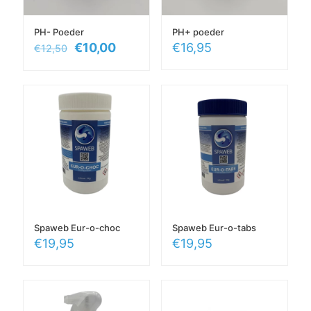
PH- Poeder
PH+ poeder
Oorspronkelijke
Huidige
€
10,00
€
16,95
€
12,50
prijs
prijs
was:
is:
€12,50.
€10,00.
Spaweb Eur-o-choc
Spaweb Eur-o-tabs
€
19,95
€
19,95