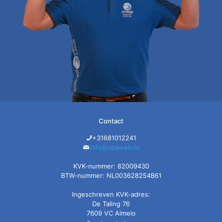
Contact
+31681012241
info@spaweb.nl
KVK-nummer: 82009430
BTW-nummer: NL003628254B61
Ingeschreven KVK-adres:
De Taling 76
7609 VC Almelo