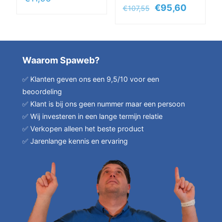
Oorspronkelijke
Huidige
€
95,60
€
107,55
prijs
prijs
was:
is:
€107,55.
€95,60.
Waarom Spaweb?
✅ Klanten geven ons een 9,5/10 voor een
beoordeling
✅ Klant is bij ons geen nummer maar een persoon
✅ Wij investeren in een lange termijn relatie
✅ Verkopen alleen het beste product
✅ Jarenlange kennis en ervaring