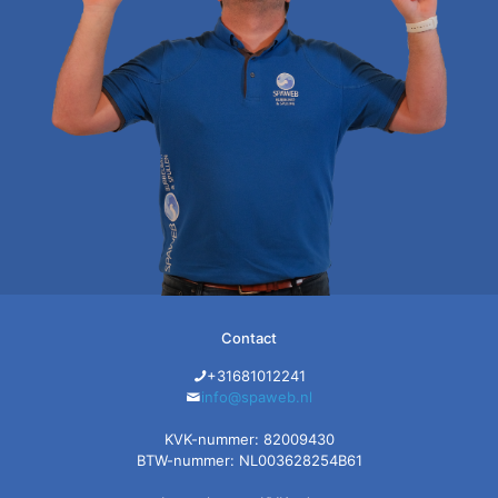
Contact
+31681012241
info@spaweb.nl
KVK-nummer: 82009430
BTW-nummer: NL003628254B61