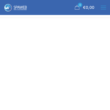
0
€0,00