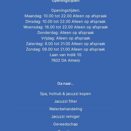
Openingstijden
Openingstijden:
Maandag: 10.00 tot 22.00 Alleen op afspraak
Dinsdag: 10.00 tot 22.00 Alleen op afspraak
Woensdag: 16.00 tot 22.00 Alleen op afspraak
Donderdag: Alleen op afspraak
Vrijdag: Alleen op afspraak
Zaterdag: 9.00 tot 21.00 Alleen op afspraak
Zondag: 09.00 tot 21.00 Alleen op afspraak
Laan van Indië 1G
7602 DA Almelo
Ga naar…
Spa, hottub & jacuzzi kopen
Jacuzzi filter
Nieuwe spa
Normale en antibacteriële spa filter
Tweedehands jacuzzi
Waterbehandeling
Spaweb onderhoudsproducten
Jacuzzi reiniger
Zwemspa
Gereedschap
AquaFinesse
Filter