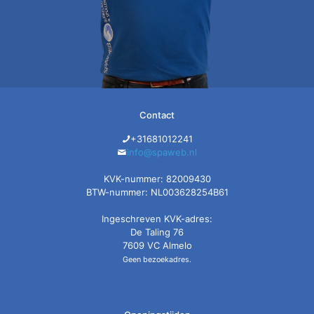
Contact
+31681012241
info@spaweb.nl
KVK-nummer: 82009430
BTW-nummer: NL003628254B61
Ingeschreven KVK-adres:
De Taling 76
7609 VC Almelo
Geen bezoekadres.