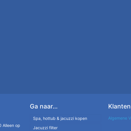
Ga naar…
Klanten
Algemene V
Spa, hottub & jacuzzi kopen
 Alleen op
Jacuzzi filter
Nieuwe spa