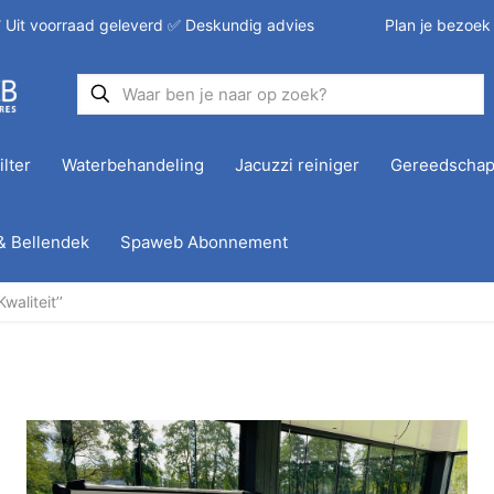
 Uit voorraad geleverd ✅ Deskundig advies
Plan je bezoek
ilter
Waterbehandeling
Jacuzzi reiniger
Gereedscha
& Bellendek
Spaweb Abonnement
aliteit’’