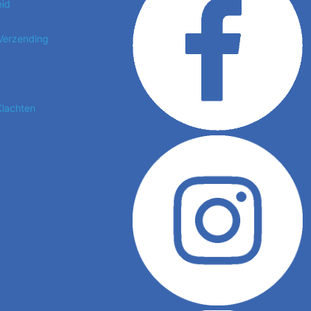
eid
 Verzending
Klachten