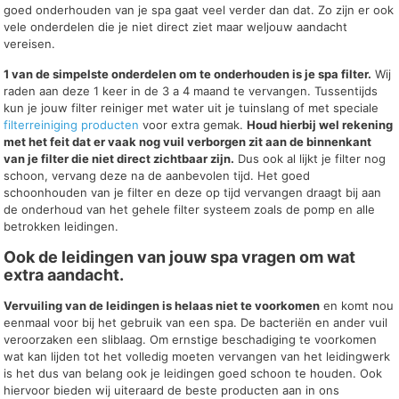
goed onderhouden van je spa gaat veel verder dan dat. Zo zijn er ook
vele onderdelen die je niet direct ziet maar weljouw aandacht
vereisen.
1 van de simpelste onderdelen om te onderhouden is je spa filter.
Wij
raden aan deze 1 keer in de 3 a 4 maand te vervangen. Tussentijds
kun je jouw filter reiniger met water uit je tuinslang of met speciale
filterreiniging producten
voor extra gemak.
Houd hierbij wel rekening
met het feit dat er vaak nog vuil verborgen zit aan de binnenkant
van je filter die niet direct zichtbaar zijn.
Dus ook al lijkt je filter nog
schoon, vervang deze na de aanbevolen tijd. Het goed
schoonhouden van je filter en deze op tijd vervangen draagt bij aan
de onderhoud van het gehele filter systeem zoals de pomp en alle
betrokken leidingen.
Ook de leidingen van jouw spa vragen om wat
extra aandacht.
Vervuiling van de leidingen is helaas niet te voorkomen
en komt nou
eenmaal voor bij het gebruik van een spa. De bacteriën en ander vuil
veroorzaken een sliblaag. Om ernstige beschadiging te voorkomen
wat kan lijden tot het volledig moeten vervangen van het leidingwerk
is het dus van belang ook je leidingen goed schoon te houden. Ook
hiervoor bieden wij uiteraard de beste producten aan in ons