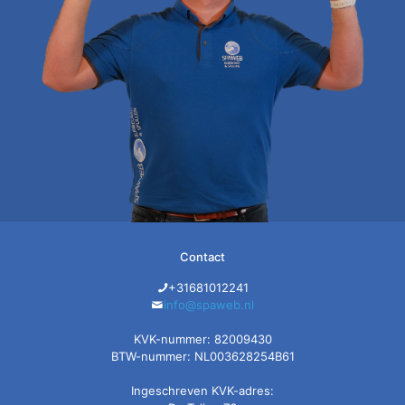
Contact
+31681012241
info@spaweb.nl
KVK-nummer: 82009430
BTW-nummer: NL003628254B61
Ingeschreven KVK-adres: