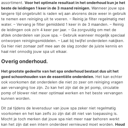
assortiment.
Voor het optimale resultaat in het onderhoud kun je het
beste de leidingen 1 keer in de 3 maand reinigen.
Wanneer jouw spa
langere tijd ongebruikt is raden wij aan alvorens deze weer in gebruik
te nemen een reiniging uit te voeren. – Reinig je filter regelmatig met
water. – Vervang je filter gemiddeld 1 keer in de 3 maanden. – Reinig
de leidingen ook zo’n 4 keer per jaar. – Ga zorgvuldig om met de
afdek onderdelen van jouw spa. – Gebruik wanneer mogelijk speciaal
ontworpen reinigingsmiddelen. – Laat bij twijfel onderdelen nakijken.
Ga hier niet zomaar zelf mee aan de slag zonder de juiste kennis en
haal niet onnodig jouw spa uit elkaar.
Overig onderhoud.
Het grootste gedeelte van het spa onderhoud bestaat dus uit het
goed schoonhouden van de essentiële onderdelen.
Het kan echter
ook voorkomen dat onderdelen die niet zo zeer om reiniging vragen
aan vervanging toe zijn. Zo kan het zijn dat de jet pomp, circulatie
pomp of blower niet meer optimaal werken en het beste vervangen
kunnen worden.
Dit zal tijdens de levensduur van jouw spa zeker niet regelmatig
voorkomen en het kan zelfs zo zijn dat dit niet van toepassing is.
Mocht je toch merken dat jouw spa niet meer naar behoren werkt
kan het zijn dat een intern onderdeel vernieuwd moet worden.
Houd