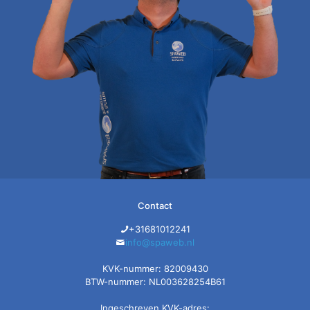
Contact
+31681012241
info@spaweb.nl
KVK-nummer: 82009430
BTW-nummer: NL003628254B61
Ingeschreven KVK-adres: