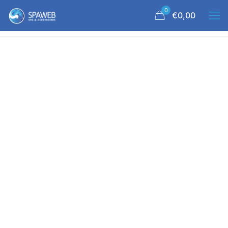
0
€0,00