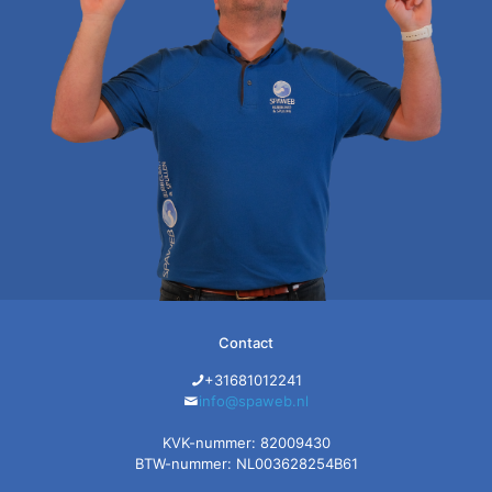
Contact
+31681012241
info@spaweb.nl
KVK-nummer: 82009430
BTW-nummer: NL003628254B61