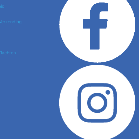
eid
 Verzending
Klachten