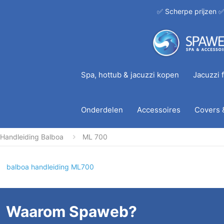
✅ Scherpe prijzen ✅
Spa, hottub & jacuzzi kopen
Jacuzzi f
Onderdelen
Accessoires
Covers 
Handleiding Balboa
ML 700
balboa handleiding ML700
Waarom Spaweb?