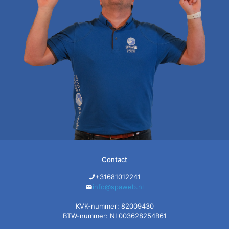
Contact
+31681012241
info@spaweb.nl
KVK-nummer: 82009430
BTW-nummer: NL003628254B61