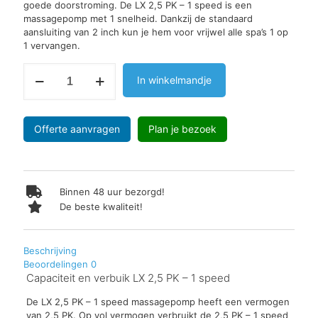
goede doorstroming. De LX 2,5 PK – 1 speed is een
massagepomp met 1 snelheid. Dankzij de standaard
aansluiting van 2 inch kun je hem voor vrijwel alle spa’s 1 op
1 vervangen.
LX
In winkelmandje
LP250
Spa
massagepomp
2,5
Offerte aanvragen
Plan je bezoek
PK
-
1
speed
aantal
Binnen 48 uur bezorgd!
De beste kwaliteit!
Beschrijving
Beoordelingen
0
Capaciteit en verbuik LX 2,5 PK – 1 speed
De LX 2,5 PK – 1 speed massagepomp heeft een vermogen
van 2,5 PK. Op vol vermogen verbruikt de 2,5 PK – 1 speed