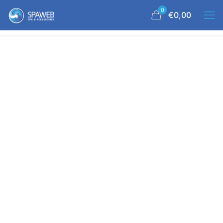
0
€0,00