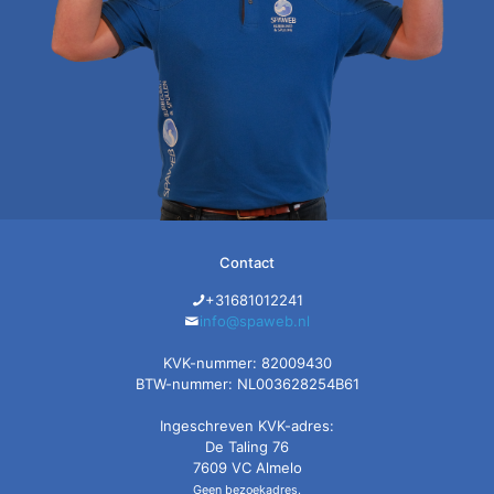
Contact
+31681012241
info@spaweb.nl
KVK-nummer: 82009430
BTW-nummer: NL003628254B61
Ingeschreven KVK-adres:
De Taling 76
7609 VC Almelo
Geen bezoekadres.